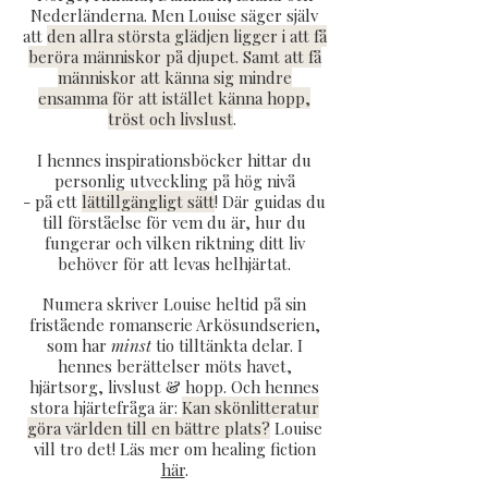
Nederländerna. Men Louise säger själv
att
den allra största glädjen ligger i att få
beröra människor på djupet. Samt att få
människor att känna sig mindre
ensamma för att istället känna hopp,
tröst och livslust
.
I hennes inspirationsböcker hittar du
personlig utveckling på hög nivå
- på ett
lättillgängligt sätt
! Där guidas du
till förståelse för vem du är, hur du
fungerar och vilken riktning ditt liv
behöver för att levas helhjärtat.
Numera skriver Louise heltid på sin
fristående romanserie Arkösundserien,
som har
minst
tio tilltänkta delar. I
hennes berättelser möts havet,
hjärtsorg, livslust & hopp. Och hennes
stora hjärtefråga är:
Kan skönlitteratur
göra världen till en bättre plats?
Louise
vill tro det! Läs mer om healing fiction
här
.