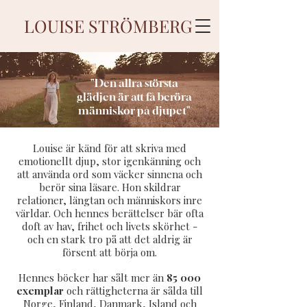
LOUISE STRÖMBERG
"Den allra största
glädjen är att få beröra
människor på djupet"
Louise är känd för att skriva med
emotionellt djup, stor igenkänning och
att använda ord som väcker sinnena och
berör sina läsare. Hon skildrar
relationer, längtan och människors inre
världar.
Och hennes berättelser bär ofta
doft av hav, frihet och livets skörhet -
och en stark tro på att det aldrig är
försent att börja om.
Hennes böcker har sålt mer än
85 000
exemplar
och rättigheterna är sålda till
Norge, Finland, Danmark, Island och